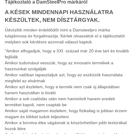
Tájékoztató a DamSteelPro márkáról
A KÉSEK MINDENNAPI HASZNÁLATRA
KÉSZÜLTEK, NEM DÍSZTÁRGYAK.
Üdvözlök minden érdeklődőt mint a Damsteelpro márka
tulajdonosa és forgalmazója. Kérlek olvassátok el a tájékoztatót
melyben sok kérdésre azonnali választ kaptok.
"Amikor elfogadjuk, hogy a XXI. század már 20 éve tart és tovább
fejlődik
Amikor tudomásul vesszük, hogy az innovatív termékek a
hasznunkat szolgálják
Amikor valóban tapasztaljuk azt, hogy az eszközök használata
megfelel az elvártnak
Amikor azt észlelem, hogy a termék nem csak új állapotában
hanem használtan is kiváló
Amikor a sok csalódás után nem hamisított hanem eredeti
terméket kapok, nem csaptak be
Amikor saját magamon észlelem, hogy fizikailag is jobban érzem
magam és többet tudok teljesíteni
Amikor a borotva éles vágásnak is köszönhetően jobb textúrákat
hozok létre