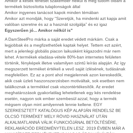
Amikor a kések fenését szakember nélkül is meg tudom oldani a
termékek biztosította tulajdonságok által
Amikor ingyenes tanácsot kapok minden témában
Amikor azt mondják, hogy “Szeretjük, ha mindenki azt kapja amit
valóban szeretne és az a hasznát szolgálja” és ez igaz
Egyszerűen jó... Amikor nélkül is"
A DamSteelPro márka a saját eredet védett márkám. Csak a
legjobbak és a megfizethetőek kaptak helyet. Tettem ezt azért,
mert a jelenlegi globális piacon laikusként kiigazodni már nem
lehet. A termékek eladása-vétele 80%-ban internetes felületen
történik, fényképek illetve valamilyen szintű leírás alapján. Az így
megszerzett terméket értékeli a vevő saját ízlésének, tudásának
megfelelően. Ez az a pont ahol megjelennek azon kereskedők,
akik csak üzleti haszonszerzésben motiváltak, sok esetben nem
találkoznak a termékkel csak viszontértékesítők. Az eredet
meghatározások gyakorlatilag lehetetlenek egy kés rendelése
esetén, nagyon sok ember szembesül azzal, hogy a termék
mégsem olyan mint amilyennek lennie kellene. EGY
SZERKESZTETT KATALÓGUS KÉP ALAPJÁN RENDELSZ BE
OLCSÓ TERMÉKET MELY RÖVID HASZNÁLAT UTÁN
ALKALMATLANNÁ VÁLIK FUNKCIÓJÁNAL BETÖLTÉSÉRE,
REKLAMÁCIÓD EREDMÉNYTELEN LESZ. 2019 ÉVBEN MÁR A