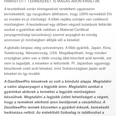
HAMISÍTOTT TERMÉKEKET IS MAGAS ÁRON KÍNÁLTÁK.
A tesztelések során tömegesével rendeltem ugyanazon
termékekből, így nyugodtam állíthatom, hogy 100% termékből 5%
az eredeti és jó minőségű. A többi replika szintjén van csökkenő
minőségben. A teszteléssel egy időben végzett kutatások feltárták
azokat a gyártókat akik valóban a Material Certificat
(anyagminőségi tanúsítvány) szerinti anyagból és mindig
azonosan jó minőségben állítják elő a késeket.
A globális késpiac elég szövevényes. A főbb gyártók, Japán, Kína,
Svédország, Németország, USA. Megállapítható, hogy minden
országban jelen van a többi ország által készített acél termék, ezt
nem is tagadják, a késeken is feltüntetik. Pl. Japánban ugyanúgy
készítenek svéd acél késeket, mint Svédországban japán acél
késeket és így tovább.
A DamSteelPro késeknek ez volt a kiinduló alapja. Megtalálni
a valós alapanyagot a legjobb áron. Megtalálni azokat a
gyártókat akiknek a termékei a legjobb minőségben
készülnek. Megtalálni a legjobb üzleti lehetőséget a végett,
hogy a termékek elérhető áron kerüljenek a vásárlóhoz. A
DamSteelPro termék közvetlen a gyárból érkezik, kereskedő
beiktatása nélkül. Az érdeklődő fizikailag is találkozhat a