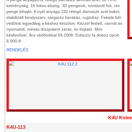
keménység, 15 fokos élszög. 3D pengesík, mintázott fok, réz
penge kihajtó. A nyél anyaga 192 rétegű damaszk acél bakni,
stabilizált bivalyszarv, sárgaréz berakás, rugódísz. Fekete bőr
védőtok egyedileg a késhez készítve. Kézzel festett, varrott és
nyomatolt, mintás díszpatent zárás, öv bújtató. Mini
késfenővel. Ára védőtokkal 59.200ft. Exkluzív fa doboz opció
6.000-ft
RENDELÉS
K4U Knive
K4U-113