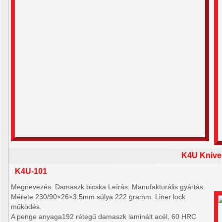
K4U Knive
K4U-101
Megnevezés: Damaszk bicska Leírás: Manufakturális gyártás.
Mérete 230/90×26×3.5mm súlya 222 gramm. Liner lock
működés.
A penge anyaga192 rétegű damaszk laminált acél, 60 HRC