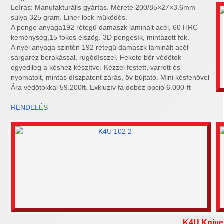
Leírás: Manufakturális gyártás. Mérete 200/85×27×3.6mm
súlya 325 gram. Liner lock működés.
A penge anyaga192 rétegű damaszk laminált acél, 60 HRC
keménység,15 fokos élszög. 3D pengesík, mintázott fok.
A nyél anyaga szintén 192 rétegű damaszk laminált acél
sárgaréz berakással, rugódísszel. Fekete bőr védőtok
egyedileg a késhez készítve. Kézzel festett, varrott és
nyomatolt, mintás díszpatent zárás, öv bújtató. Mini késfenővel
Ára védőtokkal 59.200ft. Exkluzív fa doboz opció 6.000-ft
RENDELÉS
K4U Knive