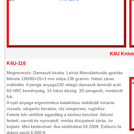
K4U Knive
K4U-116
Megnevezés: Damaszk bicska. Leírás:Manufakturális gyártás.
Mérete 190/80×25×3 mm súlya 136 gramm. Hátsó záras
működés. A penge anyaga192 rétegű damaszk laminált acél,
60 HRC keménység, 15 fokos élszög. 3D pengesík, mintázott
fok.
A nyél anyaga ergonómikus kialakítású stabilizált micarta-
rózsafa, sárgaréz berakás, réz szegecses, rugódísz.
Fekete bőr védőtok egyedileg a késhez készítve. Kézzel
festett, varrott és nyomatolt, mintás díszpatent zárás, öv
bújtató. Mini késfenővel. Ára védőtokkal 59.200ft. Exkluzív fa
doboz opció 6.000-ft