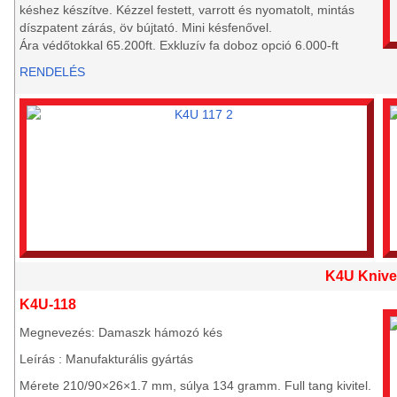
késhez készítve. Kézzel festett, varrott és nyomatolt, mintás
díszpatent zárás, öv bújtató. Mini késfenővel.
Ára védőtokkal 65.200ft. Exkluzív fa doboz opció 6.000-ft
RENDELÉS
K4U Knive
K4U-118
Megnevezés: Damaszk hámozó kés
Leírás : Manufakturális gyártás
Mérete 210/90×26×1.7 mm, súlya 134 gramm. Full tang kivitel.