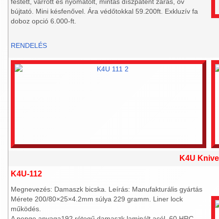
festett, varrott és nyomatolt, mintás díszpatent zárás, öv
bújtató. Mini késfenővel. Ára védőtokkal 59.200ft. Exkluzív fa
doboz opció 6.000-ft.
RENDELÉS
K4U Knive
K4U-112
Megnevezés: Damaszk bicska. Leírás: Manufakturális gyártás
Mérete 200/80×25×4.2mm súlya 229 gramm. Liner lock
működés.
A penge anyaga192 rétegű damaszk laminált acél, 60 HRC