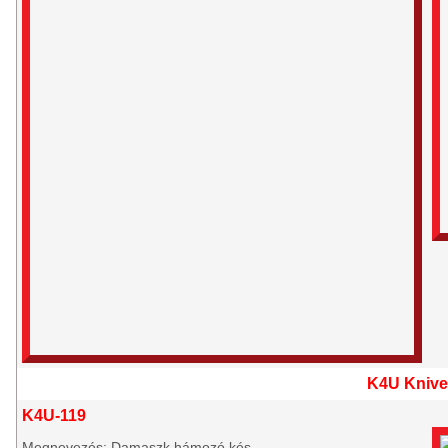
K4U Knive
K4U-119
Megnevezés: Damaszk hámozó kés