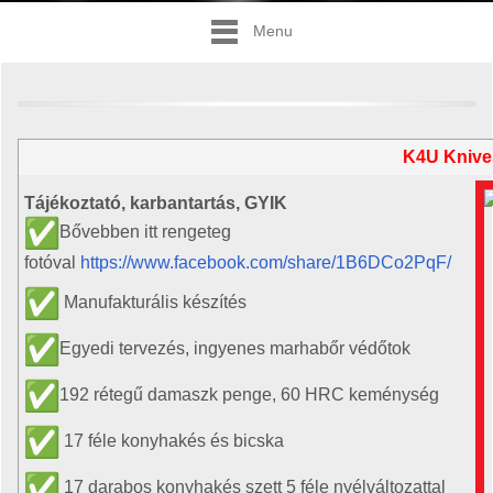
Menu
K4U Knive
Tájékoztató, karbantartás, GYIK
Bővebben itt rengeteg
fotóval
https://www.facebook.com/share/1B6DCo2PqF/
Manufakturális készítés
Egyedi tervezés, ingyenes marhabőr védőtok
192 rétegű damaszk penge, 60 HRC keménység
17 féle konyhakés és bicska
17 darabos konyhakés szett 5 féle nyélváltozattal