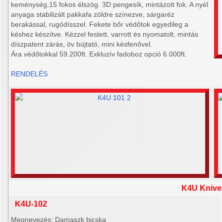
keménység,15 fokos élszög. 3D pengesík, mintázott fok. A nyél
anyaga stabilizált pakkafa zöldre színezve, sárgaréz
berakással, rugódísszel. Fekete bőr védőtok egyedileg a
késhez készítve. Kézzel festett, varrott és nyomatolt, mintás
díszpatent zárás, öv bújtató, mini késfenővel.
Ára védőtokkal 59.200ft. Exkluzív fadoboz opció 6.000ft.
RENDELÉS
K4U Knive
K4U-102
Megnevezés: Damaszk bicska