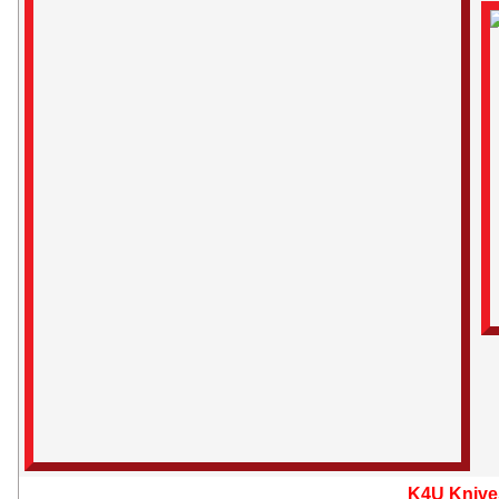
K4U Knive