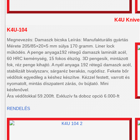
K4U Knive
K4U-104
Megnevezés: Damaszk bicska Leírás: Manufakturális gyártás
Mérete 205/85×20×5 mm súlya 170 gramm. Liner lock
működés. A penge anyaga192 rétegű damaszk laminált acél,
60 HRC keménység, 15 fokos élszög. 3D pengesík, mintázott
fok, réz penge kihajtó. A nyél anyaga 192 rétegű damaszk acél,
stabilizált bivalyszarv, sárgaréz berakás, rugódísz. Fekete bőr
védőtok egyedileg a késhez készítve. Kézzel festett, varrott és
nyomatolt, mintás díszpatent zárás, öv bújtató. Mini
késfenővel.
Ára védőtokkal 59.200ft. Exkluzív fa doboz opció 6.000-ft
RENDELÉS