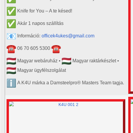
Knife for You – A te késed!
Akár 1 napos szállítás
Információ:
officek4ukes@gmail.com
06 70 605 5300
Magyar webáruház •
Magyar raktárkészlet •
Magyar ügyfélszolgálat
A K4U márka a Damsteelpro® Masters Team tagja.