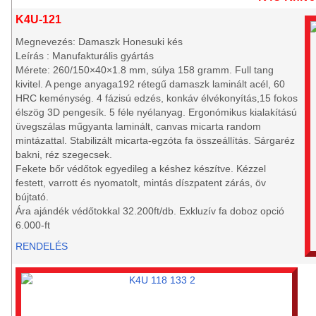
K4U-121
Megnevezés: Damaszk Honesuki kés
Leírás : Manufakturális gyártás
Mérete: 260/150×40×1.8 mm, súlya 158 gramm. Full tang
kivitel. A penge anyaga192 rétegű damaszk laminált acél, 60
HRC keménység. 4 fázisú edzés, konkáv élvékonyítás,15 fokos
élszög 3D pengesík. 5 féle nyélanyag. Ergonómikus kialakítású
üvegszálas műgyanta laminált, canvas micarta random
mintázattal. Stabilizált micarta-egzóta fa összeállítás. Sárgaréz
bakni, réz szegecsek.
Fekete bőr védőtok egyedileg a késhez készítve. Kézzel
festett, varrott és nyomatolt, mintás díszpatent zárás, öv
bújtató.
Ára ajándék védőtokkal 32.200ft/db. Exkluzív fa doboz opció
6.000-ft
RENDELÉS