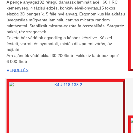
A penge anyaga192 rétegű damaszk laminált acél, 60 HRC
keménység. 4 fázisú edzés, konkáv élvékonyítás,15 fokos
élszög 3D pengesík. 5 féle nyélanyag. Ergonómikus kialakítású
üvegszálas műgyanta laminált, canvas micarta random
mintázattal. Stabilizált micarta-egzóta fa összeállítás. Sárgaréz
bakni, réz szegecsek.
Fekete bőr védőtok egyedileg a késhez készítve. Kézzel
festett, varrott és nyomatolt, mintás díszpatent zárás, öv
bújtató
Ára ajándék védőtokkal 30.200ft/db. Exkluzív fa doboz opció
6.000-ft/db
RENDELÉS