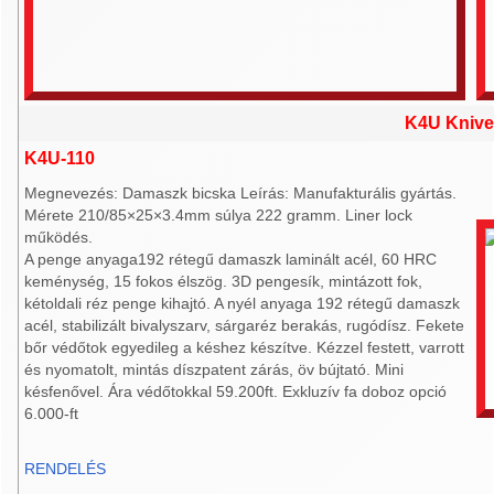
K4U Knive
K4U-110
Megnevezés: Damaszk bicska Leírás: Manufakturális gyártás.
Mérete 210/85×25×3.4mm súlya 222 gramm. Liner lock
működés.
A penge anyaga192 rétegű damaszk laminált acél, 60 HRC
keménység, 15 fokos élszög. 3D pengesík, mintázott fok,
kétoldali réz penge kihajtó. A nyél anyaga 192 rétegű damaszk
acél, stabilizált bivalyszarv, sárgaréz berakás, rugódísz. Fekete
bőr védőtok egyedileg a késhez készítve. Kézzel festett, varrott
és nyomatolt, mintás díszpatent zárás, öv bújtató. Mini
késfenővel. Ára védőtokkal 59.200ft. Exkluzív fa doboz opció
6.000-ft
RENDELÉS