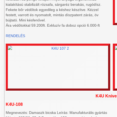
kialakítású stabilizált rózsafa, sárgaréz berakás, rugódísz.
Fekete bőr védőtok egyedileg a késhez készítve. Kézzel
festett, varrott és nyomatolt, mintás díszpatent zárás, öv
bújtató. Mini késfenővel.
Ára védőtokkal 59.200ft. Exkluzív fa doboz opció 6.000-ft
RENDELÉS
K4U Knive
K4U-108
Megnevezés: Damaszk bicska Leírás: Manufakturális gyártás