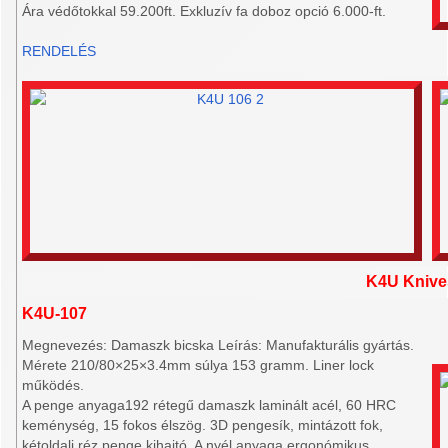
Ára védőtokkal 59.200ft. Exkluzív fa doboz opció 6.000-ft.
RENDELÉS
K4U Knive
K4U-107
Megnevezés: Damaszk bicska Leírás: Manufakturális gyártás.
Mérete 210/80×25×3.4mm súlya 153 gramm. Liner lock
működés.
A penge anyaga192 rétegű damaszk laminált acél, 60 HRC
keménység, 15 fokos élszög. 3D pengesík, mintázott fok,
kétoldali réz penge kihajtó. A nyél anyaga ergonómikus