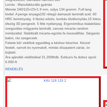
Leírás : Manufakturális gyártás
Mérete 240/115×23×1.9 mm, súlya 134 gramm. Full tang
kivitel. A penge anyaga192 rétegű damaszk laminált acél, 60
HRC keménység. 4 fázisú edzés, konkáv élvékonyítás,15 fokos
élszög 3D pengesík. 5 féle nyélanyag. Ergonómikus kialakítású
üvegszálas műgyanta laminált, canvas micarta random
mintázattal. Stabilizált micarta-egzóta fa összeállítás. Sárgaréz
bakni, réz szegecsek.
Fekete bőr védőtok egyedileg a késhez készítve. Kézzel
festett, varrott és nyomatolt, mintás díszpatent zárás, öv
bújtató.
Ára ajándék védőtokkal 31.200ft/db. Exkluzív fa doboz opció
6.000-ft
RENDELÉS