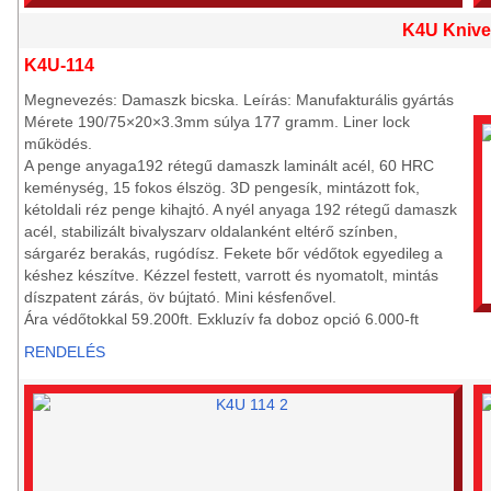
K4U Knive
K4U-114
Megnevezés: Damaszk bicska. Leírás: Manufakturális gyártás
Mérete 190/75×20×3.3mm súlya 177 gramm. Liner lock
működés.
A penge anyaga192 rétegű damaszk laminált acél, 60 HRC
keménység, 15 fokos élszög. 3D pengesík, mintázott fok,
kétoldali réz penge kihajtó. A nyél anyaga 192 rétegű damaszk
acél, stabilizált bivalyszarv oldalanként eltérő színben,
sárgaréz berakás, rugódísz. Fekete bőr védőtok egyedileg a
késhez készítve. Kézzel festett, varrott és nyomatolt, mintás
díszpatent zárás, öv bújtató. Mini késfenővel.
Ára védőtokkal 59.200ft. Exkluzív fa doboz opció 6.000-ft
RENDELÉS