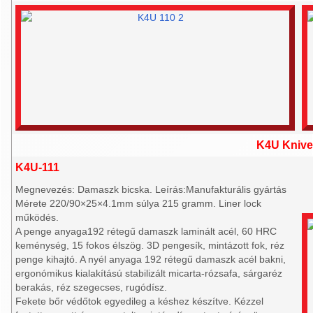
K4U Knive
K4U-111
Megnevezés: Damaszk bicska. Leírás:Manufakturális gyártás
Mérete 220/90×25×4.1mm súlya 215 gramm. Liner lock
működés.
A penge anyaga192 rétegű damaszk laminált acél, 60 HRC
keménység, 15 fokos élszög. 3D pengesík, mintázott fok, réz
penge kihajtó. A nyél anyaga 192 rétegű damaszk acél bakni,
ergonómikus kialakítású stabilizált micarta-rózsafa, sárgaréz
berakás, réz szegecses, rugódísz.
Fekete bőr védőtok egyedileg a késhez készítve. Kézzel