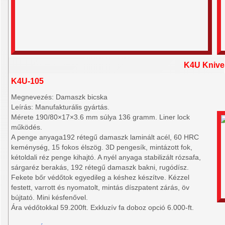
K4U Knive
K4U-105
Megnevezés: Damaszk bicska
Leírás: Manufakturális gyártás.
Mérete 190/80×17×3.6 mm súlya 136 gramm. Liner lock
működés.
A penge anyaga192 rétegű damaszk laminált acél, 60 HRC
keménység, 15 fokos élszög. 3D pengesík, mintázott fok,
kétoldali réz penge kihajtó. A nyél anyaga stabilizált rózsafa,
sárgaréz berakás, 192 rétegű damaszk bakni, rugódísz.
Fekete bőr védőtok egyedileg a késhez készítve. Kézzel
festett, varrott és nyomatolt, mintás díszpatent zárás, öv
bújtató. Mini késfenővel.
Ára védőtokkal 59.200ft. Exkluzív fa doboz opció 6.000-ft.