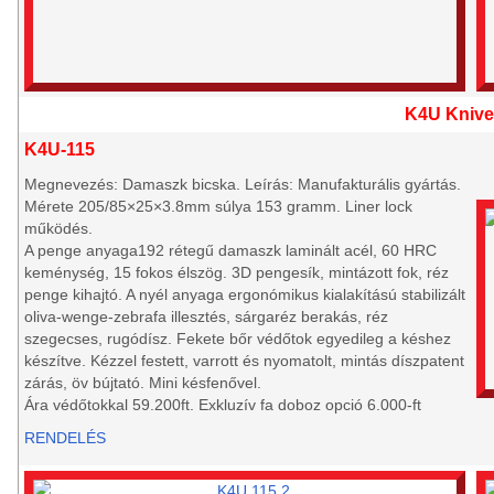
K4U Knive
K4U-115
Megnevezés: Damaszk bicska. Leírás: Manufakturális gyártás.
Mérete 205/85×25×3.8mm súlya 153 gramm. Liner lock
működés.
A penge anyaga192 rétegű damaszk laminált acél, 60 HRC
keménység, 15 fokos élszög. 3D pengesík, mintázott fok, réz
penge kihajtó. A nyél anyaga ergonómikus kialakítású stabilizált
oliva-wenge-zebrafa illesztés, sárgaréz berakás, réz
szegecses, rugódísz. Fekete bőr védőtok egyedileg a késhez
készítve. Kézzel festett, varrott és nyomatolt, mintás díszpatent
zárás, öv bújtató. Mini késfenővel.
Ára védőtokkal 59.200ft. Exkluzív fa doboz opció 6.000-ft
RENDELÉS