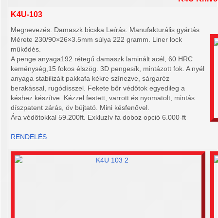
K4U-103
Megnevezés: Damaszk bicska Leírás: Manufakturális gyártás
Mérete 230/90×26×3.5mm súlya 222 gramm. Liner lock
működés.
A penge anyaga192 rétegű damaszk laminált acél, 60 HRC
keménység,15 fokos élszög. 3D pengesík, mintázott fok. A nyél
anyaga stabilizált pakkafa kékre színezve, sárgaréz
berakással, rugódísszel. Fekete bőr védőtok egyedileg a
késhez készítve. Kézzel festett, varrott és nyomatolt, mintás
díszpatent zárás, öv bújtató. Mini késfenővel.
Ára védőtokkal 59.200ft. Exkluzív fa doboz opció 6.000-ft
RENDELÉS