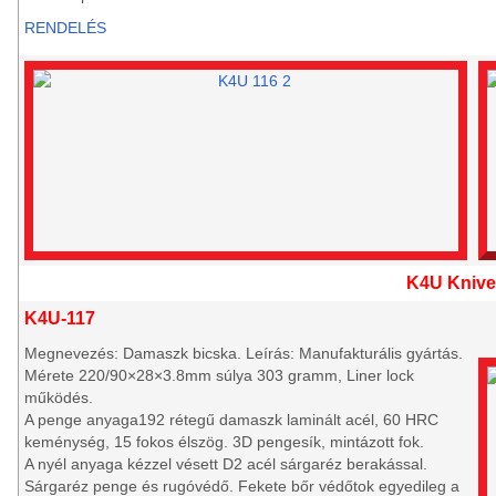
RENDELÉS
K4U Knive
K4U-117
Megnevezés: Damaszk bicska. Leírás: Manufakturális gyártás.
Mérete 220/90×28×3.8mm súlya 303 gramm, Liner lock
működés.
A penge anyaga192 rétegű damaszk laminált acél, 60 HRC
keménység, 15 fokos élszög. 3D pengesík, mintázott fok.
A nyél anyaga kézzel vésett D2 acél sárgaréz berakással.
Sárgaréz penge és rugóvédő. Fekete bőr védőtok egyedileg a