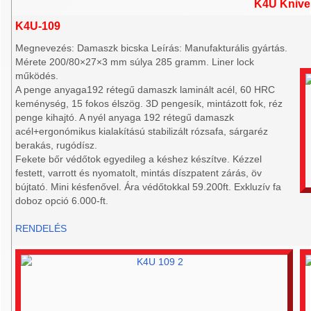
K4U Knive
K4U-109
Megnevezés: Damaszk bicska Leírás: Manufakturális gyártás.
Mérete 200/80×27×3 mm súlya 285 gramm. Liner lock
működés.
A penge anyaga192 rétegű damaszk laminált acél, 60 HRC
keménység, 15 fokos élszög. 3D pengesík, mintázott fok, réz
penge kihajtó. A nyél anyaga 192 rétegű damaszk
acél+ergonómikus kialakítású stabilizált rózsafa, sárgaréz
berakás, rugódísz.
Fekete bőr védőtok egyedileg a késhez készítve. Kézzel
festett, varrott és nyomatolt, mintás díszpatent zárás, öv
bújtató. Mini késfenővel. Ára védőtokkal 59.200ft. Exkluzív fa
doboz opció 6.000-ft.
RENDELÉS