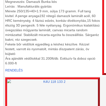
Megnevezés: Damaszk Bunka kés
Leírás : Manufakturális gyártás
Mérete 250/135×40×1.9 mm, súlya 173 gramm. Full tang
kivitel. A penge anyaga192 rétegű damaszk laminált acél, 60
HRC keménység. 4 fázisú edzés, konkáv élvékonyítás,15 fokos
élszög 3D pengesík. 5 féle nyélanyag. Ergonómikus kialakítású
üvegszálas műgyanta laminált, canvas micarta random
mintázattal. Stabilizált micarta-egzóta fa összeállítás. Sárgaréz
bakni, réz szegecsek.
Fekete bőr védőtok egyedileg a késhez készítve. Kézzel
festett, varrott és nyomatolt, mintás díszpatent zárás, öv
bújtató
Ára ajándék védőtokkal 31.200ft/db. Exkluzív fa doboz opció
6.000-ft
RENDELÉS