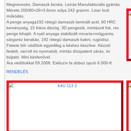
Megnevezés: Damaszk bicska. Leírás:Manufakturális gyártás
Mérete 200/80×26×3.6mm súlya 242 gramm. Liner lock
működés.
A penge anyaga192 rétegű damaszk laminált acél, 60 HRC
keménység, 15 fokos élszög. 3D pengesík, mintázott fok, réz
penge kihajtó. A nyél anyaga stabilizált micarta+műgyanta,
sárgaréz berakás, 192 rétegű damaszk bakni, rugódísz.
Fekete bőr védőtok egyedileg a késhez készítve. Kézzel
festett, varrott és nyomatolt, mintás díszpatent zárás, öv
bújtató. Mini késfenővel.
Ára védőtokkal 59.200ft. Exkluzív fa doboz opció 6.000-ft
RENDELÉS