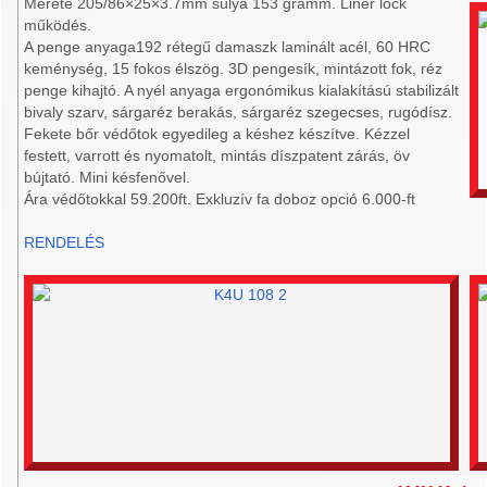
Mérete 205/86×25×3.7mm súlya 153 gramm. Liner lock
működés.
A penge anyaga192 rétegű damaszk laminált acél, 60 HRC
keménység, 15 fokos élszög. 3D pengesík, mintázott fok, réz
penge kihajtó. A nyél anyaga ergonómikus kialakítású stabilizált
bivaly szarv, sárgaréz berakás, sárgaréz szegecses, rugódísz.
Fekete bőr védőtok egyedileg a késhez készítve. Kézzel
festett, varrott és nyomatolt, mintás díszpatent zárás, öv
bújtató. Mini késfenővel.
Ára védőtokkal 59.200ft. Exkluzív fa doboz opció 6.000-ft
RENDELÉS