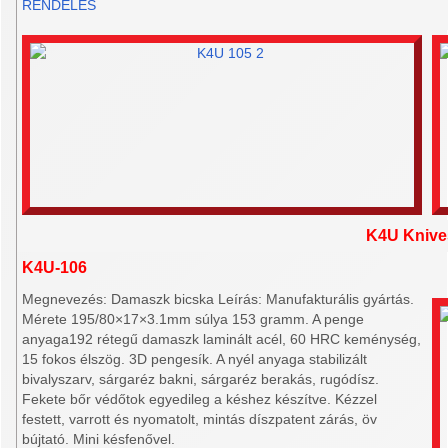
RENDELÉS
K4U Knive
K4U-106
Megnevezés: Damaszk bicska Leírás: Manufakturális gyártás.
Mérete 195/80×17×3.1mm súlya 153 gramm. A penge
anyaga192 rétegű damaszk laminált acél, 60 HRC keménység,
15 fokos élszög. 3D pengesík. A nyél anyaga stabilizált
bivalyszarv, sárgaréz bakni, sárgaréz berakás, rugódísz.
Fekete bőr védőtok egyedileg a késhez készítve. Kézzel
festett, varrott és nyomatolt, mintás díszpatent zárás, öv
bújtató. Mini késfenővel.