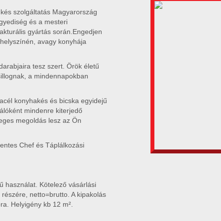
kés szolgáltatás Magyarország
gyediség és a mesteri
kturális gyártás során.Engedjen
helyszínén, avagy konyhája
arabjaira tesz szert. Örök életű
sillognak, a mindennapokban
 acél konyhakés és bicska egyidejű
álóként mindenre kiterjedő
leges megoldás lesz az Ön
mentes Chef és Táplálkozási
ű használat. Kötelező vásárlási
 részére, netto=brutto. A kipakolás
óra. Helyigény kb 12 m².