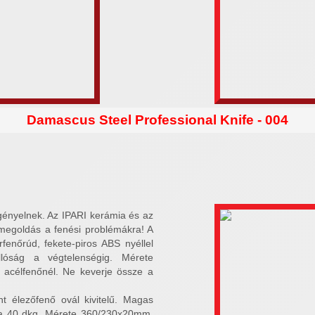
Damascus Steel Professional Knife - 004
nyelnek. Az IPARI kerámia és az
megoldás a fenési problémákra! A
enőrúd, fekete-piros ABS nyéllel
llóság a végtelenségig. Mérete
célfenőnél. Ne keverje össze a
 élezőfenő ovál kivitelű. Magas
lya 40 dkg. Mérete 360/230x20mm.