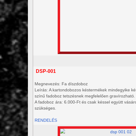
DSP-001
Megnevezés: Fa díszdoboz
Leírás: A kartondobozos késtermékek
mindegyike kér
színű fadoboz tetszésnek megfelelően gravírozható
A fadoboz ára: 6.000-Ft és csak késsel együtt vásár
szükséges.
RENDELÉS