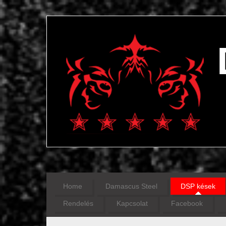
Home
Damascus Steel
DSP kések
Rendelés
Kapcsolat
Facebook