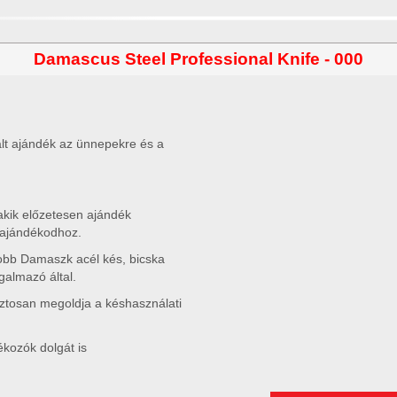
Damascus Steel Professional Knife - 000
t ajándék az ünnepekre és a
akik előzetesen ajándék
 ajándékodhoz.
obb Damaszk acél kés, bicska
rgalmazó által.
iztosan megoldja a késhasználati
kozók dolgát is