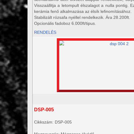
Visszaállitja a letompult élszalagot a nulla pontig. 
kerámia fenő alkalmazása az élsík lefinomításához.
Stabilizált rózsafa nyéllel rendelkezik. Ára 28.200ft.
Opcionális fadoboz 6.000ft/tipus.
RENDELÉS
DSP-005
Cikkszám: DSP-005