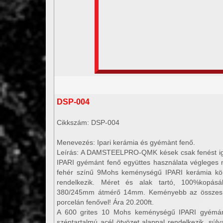
DSP-004
Cikkszám: DSP-004
Menevezés: Ipari kerámia és gyémànt fenő.
Leírás: A DAMSTEELPRO-QMK kések csak fenést igé
IPARI gyémánt fenő együttes használata végleges 
fehér színű 9Mohs keménységű IPARI kerámia körf
rendelkezik. Méret és alak tartó, 100%kopásá
380/245mm átmérő 14mm. Keményebb az összes a
porcelán fenővel! Ára 20.200ft.
A 600 grites 10 Mohs keménységű IPARI gyémánt
széntartalmú acél ötvözet alappal rendelkezik, sú