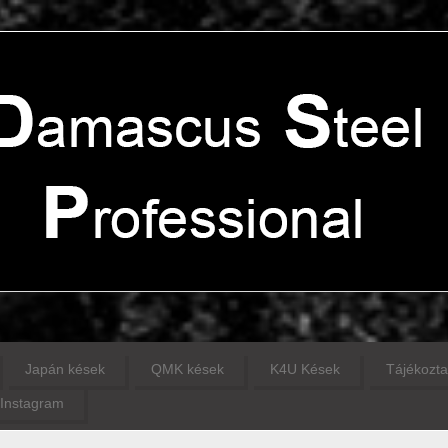
Japán kések
QMK kések
K4U Kések
Tájékozta
Instagram