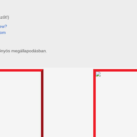
zőt!)
iew?
com
előnyös megállapodásban.