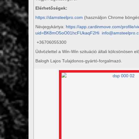
Elérhetőségek:
https://damsteelpro.com
(használjon Chrome böngés
Névjegykártya:
https://app.cardinmove.com/profile/v
uid=BK8mO5oO01hcFUkaqF2Hi
info@amsteelpro.
+36706055300
Üdvözlettel a Win-Win szituáció általi kölcsönösen 
Balogh Lajos Tulajdonos-gyártó-forgalmazó.