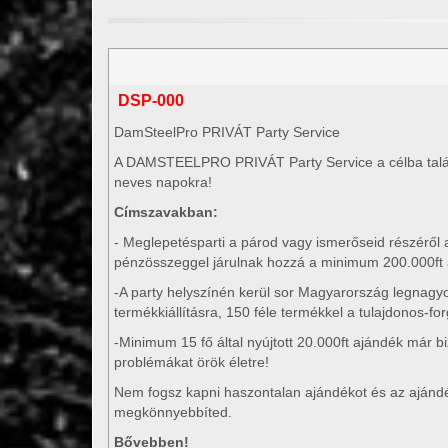
DSP-000
DamSteelPro PRIVÁT Party Service
A DAMSTEELPRO PRIVÁT Party Service a célba talál
neves napokra!
Címszavakban:
- Meglepetésparti a párod vagy ismerőseid részéről 
pénzösszeggel járulnak hozzá a minimum 200.000ft
-A party helyszínén kerül sor Magyarország legnagy
termékkiállításra, 150 féle termékkel a tulajdonos-fo
-Minimum 15 fő által nyújtott 20.000ft ajándék már b
problémákat örök életre!
Nem fogsz kapni haszontalan ajándékot és az ajándé
megkönnyebbíted.
Bővebben!