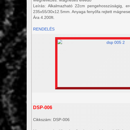
Megnevezés: Mágneses élvédő
Leírás: Alkalmazható 22cm pengehosszúságig, erő
235x55/30x12.5mm. Anyaga fenyőfa rejtett mágnese
Ára 4.200ft.
RENDELÉS
DSP-006
Cikkszám: DSP-006