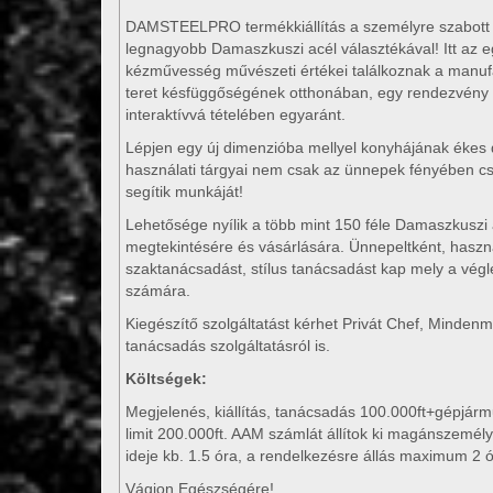
DAMSTEELPRO termékkiállítás a személyre szabott 
legnagyobb Damaszkuszi acél választékával! Itt az e
kézművesség művészeti értékei találkoznak a manufa
teret késfüggőségének otthonában, egy rendezvény 
interaktívvá tételében egyaránt.
Lépjen egy új dimenzióba mellyel konyhájának ékes d
használati tárgyai nem csak az ünnepek fényében c
segítik munkáját!
Lehetősége nyílik a több mint 150 féle Damaszkuszi
megtekintésére és vásárlására. Ünnepeltként, haszn
szaktanácsadást, stílus tanácsadást kap mely a vég
számára.
Kiegészítő szolgáltatást kérhet Privát Chef, Minden
tanácsadás szolgáltatásról is.
Költségek:
Megjelenés, kiállítás, tanácsadás 100.000ft+gépjárm
limit 200.000ft. AAM számlát állítok ki magánszemély
ideje kb. 1.5 óra, a rendelkezésre állás maximum 2 
Vágjon Egészségére!